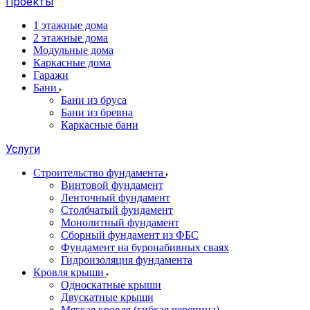
Проекты
1 этажные дома
2 этажные дома
Модульные дома
Каркасные дома
Гаражи
Бани
Бани из бруса
Бани из бревна
Каркасные бани
Услуги
Строительство фундамента
Винтовой фундамент
Ленточный фундамент
Столбчатый фундамент
Монолитный фундамент
Сборный фундамент из ФБС
Фундамент на буронабивных сваях
Гидроизоляция фундамента
Кровля крыши
Односкатные крыши
Двускатные крыши
Мягкая кровля (гибкая черепица)