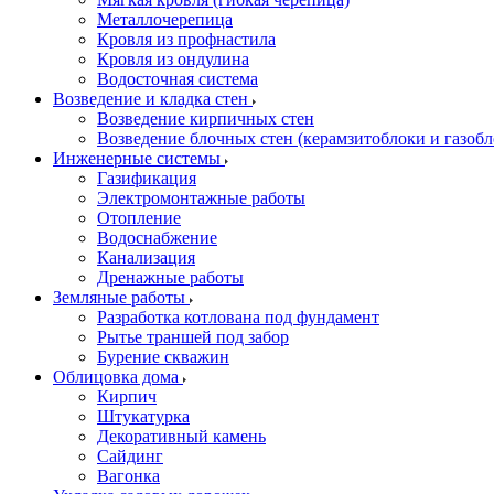
Металлочерепица
Кровля из профнастила
Кровля из ондулина
Водосточная система
Возведение и кладка стен
Возведение кирпичных стен
Возведение блочных стен (керамзитоблоки и газобл
Инженерные системы
Газификация
Электромонтажные работы
Отопление
Водоснабжение
Канализация
Дренажные работы
Земляные работы
Разработка котлована под фундамент
Рытье траншей под забор
Бурение скважин
Облицовка дома
Кирпич
Штукатурка
Декоративный камень
Сайдинг
Вагонка