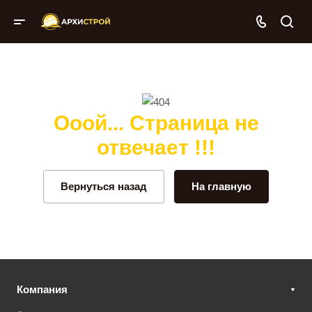
Ооой... Страница не
отвечает !!!
Вернуться назад
На главную
Компания